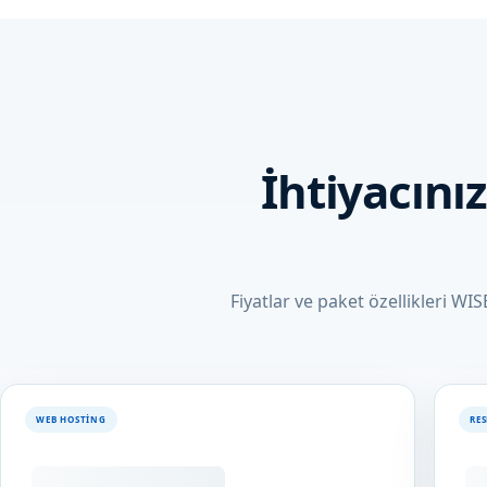
İhtiyacın
Fiyatlar ve paket özellikleri WI
WEB HOSTING
RE