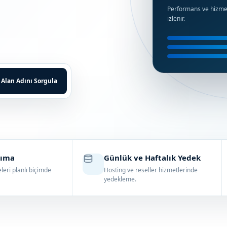
Performans ve hizmet 
izlenir.
Alan Adını Sorgula
şıma
Günlük ve Haftalık Yedek
eri planlı biçimde
Hosting ve reseller hizmetlerinde
yedekleme.