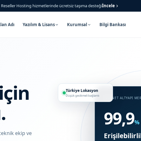
Reseller Hosting hizmetlerinde ücretsiz taşıma desteği
İncele
lan Adı
Yazılım & Lisans
Kurumsal
Bilgi Bankası
için
Türkiye Lokasyon
Düşük gecikmeli bağlantı
SERANET ALTYAPI ME
.
99,9
%
teknik ekip ve
Erişilebilirl