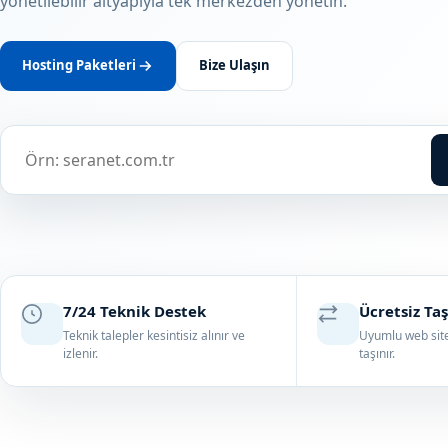
yönetilebilir altyapıyla tek merkezden yönetin.
Hosting Paketleri
Bize Ulaşın
Alan adı
7/24 Teknik Destek
Ücretsiz Ta
Teknik talepler kesintisiz alınır ve
Uyumlu web sitel
izlenir.
taşınır.