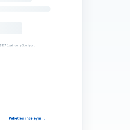
WISECP üzerinden yükleniyor…
Paketleri inceleyin →