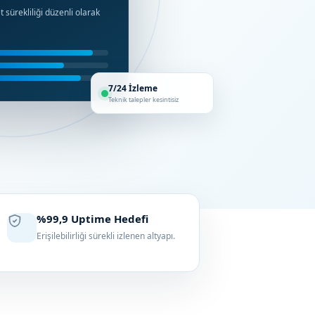
sürekliliği düzenli olarak
7/24 İzleme
Teknik talepler kesintisiz
%99,9 Uptime Hedefi
Erişilebilirliği sürekli izlenen altyapı.