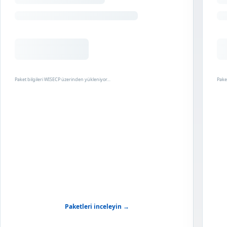
Paket bilgileri WISECP üzerinden yükleniyor…
Pake
Paketleri inceleyin →