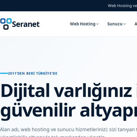
Web Hosting ve 
Seranet
Web Hosting
Sunucu
A
2011’DEN BERI TÜRKIYE’DE
Dijital varlığınız 
güvenilir altyapı
Alan adı, web hosting ve sunucu hizmetlerinizi; sizi tanıyan 