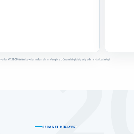
iyatlar WISECP ürün kayıtlarından alınır. Vergi ve dönem bilgisi sipariş adımında kesinleşir.
SERANET HIKÂYESI