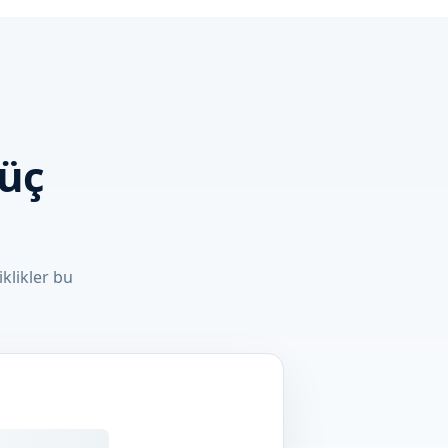
 üç
klikler bu