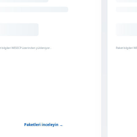
t bilgileri WISECP üzerinden yükleniyor…
Paket bilgileri 
Paketleri inceleyin →