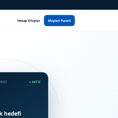
Hesap Oluştur
Müşteri Paneli
RKEZI
● AKTIF
ik hedefi